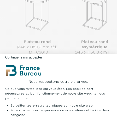
Plateau rond
Plateau rond
Ø46 x H50,3 cm réf.
asymétrique
: MITC3010
Ø46 x H50,3 cm réf.
Ø59 x H40,3 cm réf.
: MITC3040
Continuer sans accepter
: MITC3020
Ø100 x H30,3 cm réf.
: MITC3030
Nous respectons votre vie privée.
Tables basses plateau grés 5 mm
Plateforme de Gestion du Consentement : Pe
Ce que vous faites, pas qui vous êtes. Les cookies sont
nécessaires au bon fonctionnement de notre site web. Ils nous
permettent de :
Surveiller les erreurs techniques sur notre site web.
Pouvoir améliorer l'expérience de nos visiteurs et faciliter leur
navigation.