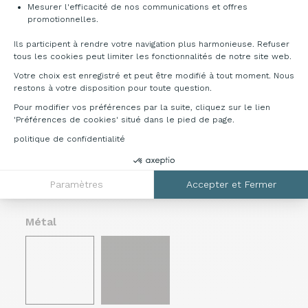
Mesurer l'efficacité de nos communications et offres
Axeptio consent
promotionnelles.
Ils participent à rendre votre navigation plus harmonieuse. Refuser
tous les cookies peut limiter les fonctionnalités de notre site web.
Votre choix est enregistré et peut être modifié à tout moment. Nous
restons à votre disposition pour toute question.
Plateau rond
Plateau rond
Ø46 x H50,5 cm réf.
asymétrique
Pour modifier vos préférences par la suite, cliquez sur le lien
: MITC5010
Ø46 x H50,5 cm réf.
'Préférences de cookies' situé dans le pied de page.
Ø59 x H40,5 cm réf.
: MITC5040
politique de confidentialité
: MITC5020
Ø100 x H30,5 cm réf.
: MITC5030
Paramètres
Accepter et Fermer
Nuancier
Métal