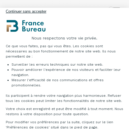
Continuer sans accepter
Nous respectons votre vie privée.
Plateforme de Gestion du Consentement : Pe
Ce que vous faites, pas qui vous êtes. Les cookies sont
Canapé bas dossier
Canapé haut dossier
nécessaires au bon fonctionnement de notre site web. Ils nous
permettent de :
Tissu Fiber 8 bouclé réf.
Tissu Fiber 8 bouclé réf.
:
7DNO3F8
: 7DNO2F8
Surveiller les erreurs techniques sur notre site web.
Pouvoir améliorer l'expérience de nos visiteurs et faciliter leur
navigation.
Mesurer l'efficacité de nos communications et offres
Axeptio consent
Nuancier
promotionnelles.
Ils participent à rendre votre navigation plus harmonieuse. Refuser
FIBER 8 - Bouclé
tous les cookies peut limiter les fonctionnalités de notre site web.
Composition : fibres acoustiques 100% polyester. Aucu
Votre choix est enregistré et peut être modifié à tout moment. Nous
italienne : Classe1. Test exécuté selon UNI 8456 et UN
restons à votre disposition pour toute question.
UNI EN 13823 Classe française : Classe M1. Test réalis
ses caractéristiques de faibles émissions de COV et sa 
Pour modifier vos préférences par la suite, cliquez sur le lien
'Préférences de cookies' situé dans le pied de page.
selon la norme UNI EN ISO 12947-2:2000 - Résistance