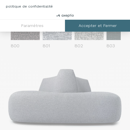
lumière : Test avec lampe à arc au xénon (ÉCHELLE 
politique de confidentialité
Paramètres
Accepter et Fermer
800
801
802
803