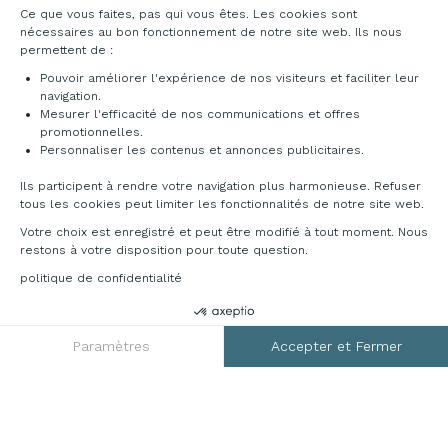
Ce que vous faites, pas qui vous êtes. Les cookies sont
Origine des produits
nécessaires au bon fonctionnement de notre site web. Ils nous
Livraison et installation
permettent de :
Pouvoir améliorer l'expérience de nos visiteurs et faciliter leur
navigation.
Mesurer l'efficacité de nos communications et offres
promotionnelles.
Personnaliser les contenus et annonces publicitaires.
Ils participent à rendre votre navigation plus harmonieuse. Refuser
tous les cookies peut limiter les fonctionnalités de notre site web.
Votre choix est enregistré et peut être modifié à tout moment. Nous
restons à votre disposition pour toute question.
politique de confidentialité
DEMANDER UN DEVIS
RGPD
Paramètres
Accepter et Fermer
Axeptio consent
Plateforme de Gestion du Consentement : Personnalisez vos O
Notre plateforme vous permet d'adapter et de gérer vos paramètr
Mentions légales
CGV
Plan du site
Contact