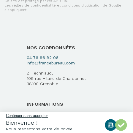
Ce site est protégé par reCAPTCHA.
Les règles de confidentialité et conditions d'utilisation de Google
s'appliquent.
NOS COORDONNÉES
04 76 96 82 06
info@francebureau.com
ZI Technisud,
109 rue Hilaire de Chardonnet
38100 Grenoble
INFORMATIONS
Qui sommes-nous ?
Continuer sans accepter
Bienvenue !
Notre charte qualité
Nous respectons votre vie privée.
Environnement