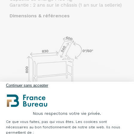
Garantie : 2 ans sur le châssis (1 an sur la sellerie)
Dimensions & références
Continuer sans accepter
Divan pédiatrie à hauteur fixe 2 parties
Référence
:
PEDIADIVAN01
Nous respectons votre vie privée.
Nuancier sellerie
Plateforme de Gestion du Consentement : Pe
Ce que vous faites, pas qui vous êtes. Les cookies sont
nécessaires au bon fonctionnement de notre site web. Ils nous
Sellerie gamme ECOMAX non-feu, classe M2
permettent de :