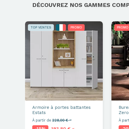
DÉCOUVREZ NOS GAMMES COM
TOP VENTES
PROMO
PROMO
Armoire à portes battantes
Bure
Estats
Zero
À partir de
228,00 €
À part
HT
-15%
193,80 €
-2
HT