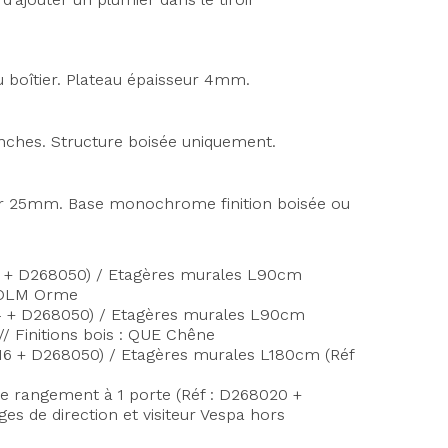
u boîtier. Plateau épaisseur 4mm.
anches.
Structure boisée uniquement.
eur 25mm.
Base monochrome finition boisée ou
14 + D268050) / Etagères murales L90cm
 : OLM Orme
014 + D268050) / Etagères murales L90cm
// Finitions bois : QUE Chêne
016 + D268050) / Etagères murales L180cm (Réf
e rangement à 1 porte (Réf : D268020 +
es de direction et visiteur Vespa hors