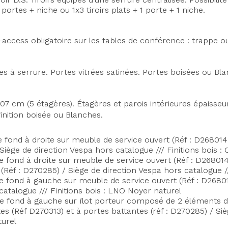
portes + niche ou 1x3 tiroirs plats + 1 porte + 1 niche.
-access obligatoire sur les tables de conférence : trappe o
es à serrure.
Portes vitrées satinées.
Portes boisées ou Bl
207 cm (5 étagères).
Étagères et parois intérieures épaiss
inition boisée ou Blanches.
e fond à droite sur meuble de service ouvert (Réf : D2680
Siège de direction Vespa hors catalogue /// Finitions bois
e fond à droite sur meuble de service ouvert (Réf : D268
(Réf : D270285) / Siège de direction Vespa hors catalogue /
e fond à gauche sur meuble de service ouvert (Réf : D268
Axeptio consent
catalogue /// Finitions bois : LNO Noyer naturel
e fond à gauche sur ïlot porteur composé de 2 éléments d
 (Réf D270313) et à portes battantes (réf : D270285) / Sièg
turel