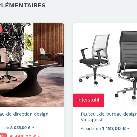
PLÉMENTAIRES
au de direction design
Fauteuil de bureau desig
Vintageis5
ir de
8 085,00 €
1 187,00 €
HT
À partir de
HT
0%
6 468,00 €
HT