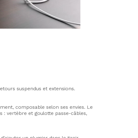
Retours suspendus et extensions.
gement, composable selon ses envies. Le
 : vertèbre et goulotte passe-câbles,
é d'ajouter un plumier dans le tiroir