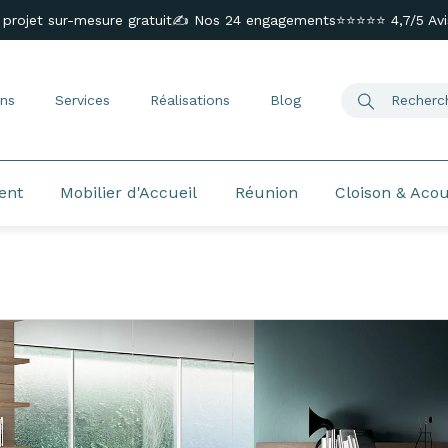
 projet sur-mesure gratuit
✍️ Nos 24 engagements
⭐⭐⭐⭐⭐ 4,7/5 Avis
ns
Services
Réalisations
Blog
ent
Mobilier d'Accueil
Réunion
Cloison & Aco