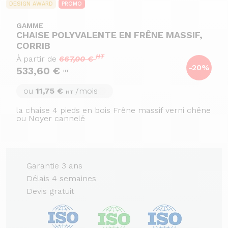
DESIGN AWARD
PROMO
GAMME
CHAISE POLYVALENTE EN FRÊNE MASSIF,
CORRIB
HT
À partir de
667,00 €
-20%
533,60 €
HT
ou
11,75 €
/mois
HT
la chaise 4 pieds en bois Frêne massif verni chêne
ou Noyer cannelé
Garantie 3 ans
Délais 4 semaines
Devis gratuit