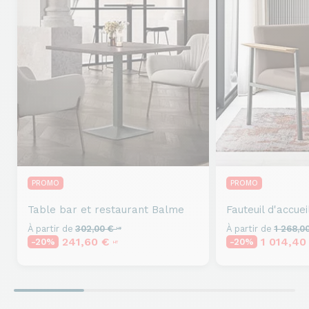
PROMO
PROMO
Table bar et restaurant
Balme
Fauteuil d'accuei
À partir de
302,00 €
À partir de
1 268,0
HT
241,60 €
1 014,4
-20%
-20%
HT