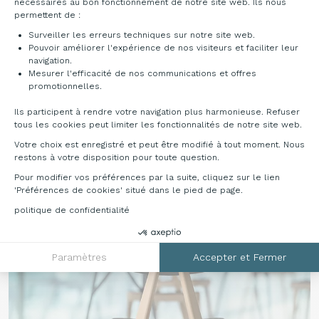
nécessaires au bon fonctionnement de notre site web. Ils nous
permettent de :
Nuancier
Surveiller les erreurs techniques sur notre site web.
Pouvoir améliorer l'expérience de nos visiteurs et faciliter leur
Frêne massif
navigation.
Mesurer l'efficacité de nos communications et offres
Axeptio consent
promotionnelles.
Ils participent à rendre votre navigation plus harmonieuse. Refuser
tous les cookies peut limiter les fonctionnalités de notre site web.
Votre choix est enregistré et peut être modifié à tout moment. Nous
Verni noyer
Verni chêne
restons à votre disposition pour toute question.
cannelé
Pour modifier vos préférences par la suite, cliquez sur le lien
'Préférences de cookies' situé dans le pied de page.
politique de confidentialité
Paramètres
Accepter et Fermer