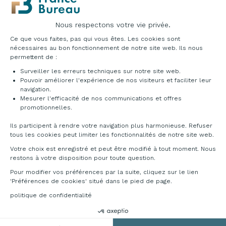
Nous respectons votre vie privée.
Plateforme de Gestion du Consentement : Pe
Ce que vous faites, pas qui vous êtes. Les cookies sont
nécessaires au bon fonctionnement de notre site web. Ils nous
permettent de :
Surveiller les erreurs techniques sur notre site web.
Pouvoir améliorer l'expérience de nos visiteurs et faciliter leur
navigation.
Mesurer l'efficacité de nos communications et offres
Axeptio consent
DÉCLINAISONS & TARIFS
promotionnelles.
Ils participent à rendre votre navigation plus harmonieuse. Refuser
Accédez au catalogue ci-dessous pour découvrir
tous les cookies peut limiter les fonctionnalités de notre site web.
les multitudes de possibilités qu'offre cette
Votre choix est enregistré et peut être modifié à tout moment. Nous
gamme. Pour toutes informations
restons à votre disposition pour toute question.
complémentaires, veuillez nous contacter au
Pour modifier vos préférences par la suite, cliquez sur le lien
04 76 96 82 06
ou sur
info@francebureau.com
.
'Préférences de cookies' situé dans le pied de page.
politique de confidentialité
Télécharger la documentation