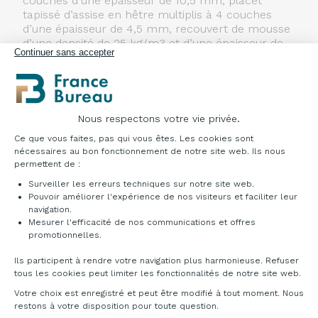
couches d’une épaisseur de 10,5 mm, placet
tapissé d’assise en hêtre multiplis à 4 couches
d’une épaisseur de 4,5 mm, recouvert de mousse
d’une densité de 25 kg/m3 et d’une épaisseur de
Continuer sans accepter
10 mm. Partie arrière du dossier en bois.
Structure en bois de hêtre multiplis et en bois
massif.
Nous respectons votre vie privée.
Plateforme de Gestion du Consentement : Pe
Ce que vous faites, pas qui vous êtes. Les cookies sont
nécessaires au bon fonctionnement de notre site web. Ils nous
permettent de :
Surveiller les erreurs techniques sur notre site web.
Pouvoir améliorer l'expérience de nos visiteurs et faciliter leur
navigation.
Mesurer l'efficacité de nos communications et offres
Axeptio consent
promotionnelles.
Ils participent à rendre votre navigation plus harmonieuse. Refuser
tous les cookies peut limiter les fonctionnalités de notre site web.
Votre choix est enregistré et peut être modifié à tout moment. Nous
restons à votre disposition pour toute question.