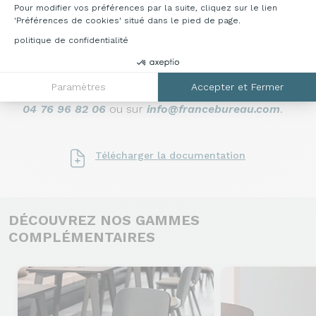
Pour modifier vos préférences par la suite, cliquez sur le lien
DÉCLINAISONS & TARIFS
'Préférences de cookies' situé dans le pied de page.
politique de confidentialité
Accédez au catalogue ci-dessous pour découvrir
les multitudes de possibilités qu'offre cette
gamme. Pour toutes informations
Paramètres
Accepter et Fermer
complémentaires, veuillez nous contacter au
04 76 96 82 06
ou sur
info@francebureau.com
.
Télécharger la documentation
DÉCOUVREZ NOS GAMMES
COMPLÉMENTAIRES