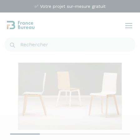
✅ Votre projet sur-mesure gratuit