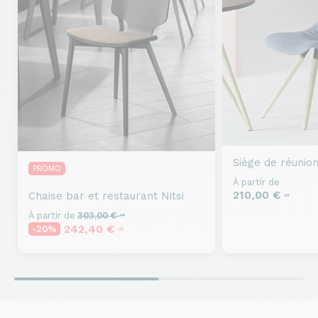
Siège de réunio
PROMO
À partir de
210,00 €
Chaise bar et restaurant
Nitsi
HT
À partir de
303,00 €
HT
242,40 €
-20%
HT