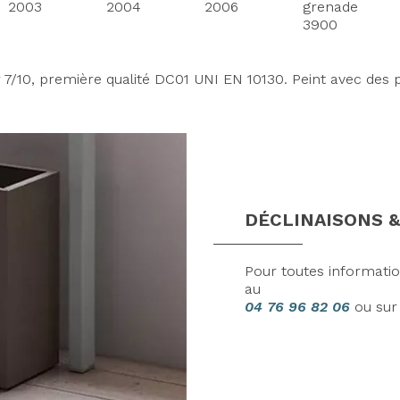
2003
2004
2006
grenade
3900
r 7/10, première qualité DC01 UNI EN 10130. Peint avec des 
Axeptio consent
DÉCLINAISONS &
Pour toutes informati
au
04 76 96 82 06
ou su