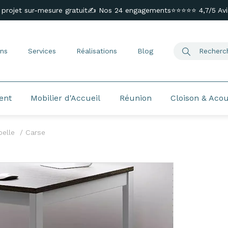
 projet sur-mesure gratuit
✍️ Nos 24 engagements
⭐⭐⭐⭐⭐ 4,7/5 Avis
ns
Services
Réalisations
Blog
ent
Mobilier d'Accueil
Réunion
Cloison & Aco
elle
Carse