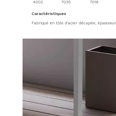
4002
7035
7016
Caractéristiques
Fabriqué en tôle d’acier décapée, épaisseu