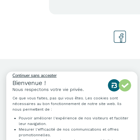
NOS COORDONNÉES
04 76 96 82 06
info@francebureau.com
ZI Technisud,
109 rue Hilaire de Chardonnet
38100 Grenoble