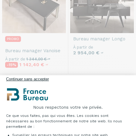
Bureau manager
Longo
PROMO
À partir de
Bureau manager
Vanoise
2 954,00 €
HT
À partir de
1 344,00 €
HT
1 142,40 €
-15%
HT
Continuer sans accepter
Vous avez vu
6
sur 6 résultats
Nous respectons votre vie privée.
Plateforme de Gestion du Consentement : Pe
Ce que vous faites, pas qui vous êtes. Les cookies sont
nécessaires au bon fonctionnement de notre site web. Ils nous
permettent de :
Surveiller les erreurs techniques sur notre site web.