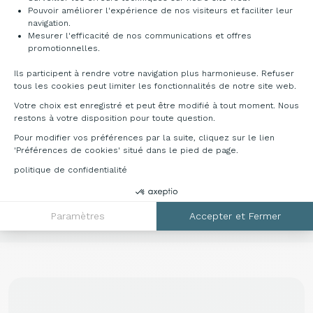
PRATICITÉ ET ÉLÉGANCE : LE BUREAU
Pouvoir améliorer l'expérience de nos visiteurs et faciliter leur
MANAGER
navigation.
Mesurer l'efficacité de nos communications et offres
Axeptio consent
promotionnelles.
Parmi nos différentes gammes de
bureaux
professionnels
, nous proposons des gammes
Ils participent à rendre votre navigation plus harmonieuse. Refuser
dédiés aux managers et gérant d'entreprise. En
tous les cookies peut limiter les fonctionnalités de notre site web.
effet, le bureau manager offre un confort
Votre choix est enregistré et peut être modifié à tout moment. Nous
d'installation idéal pour un responsable.
restons à votre disposition pour toute question.
Pour modifier vos préférences par la suite, cliquez sur le lien
Découvrez l'ensemble de nos gammes et
'Préférences de cookies' situé dans le pied de page.
choisissez le modèle qui vous correspond. Nos
conseillers seront ravis de vous accompagner
politique de confidentialité
dans votre choix de mobilier de bureau.
Paramètres
Accepter et Fermer