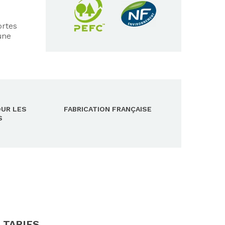
ortes
une
OUR LES
FABRICATION FRANÇAISE
S
 TARIFS