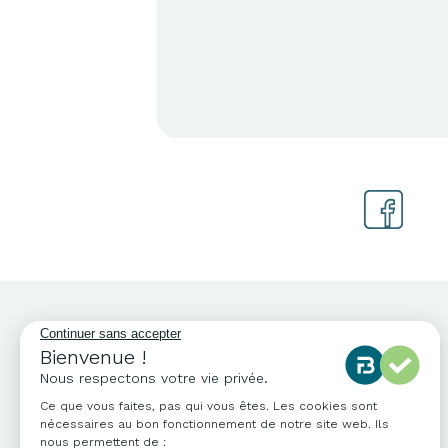
NOS COORDONNÉES
04 76 96 82 06
info@francebureau.com
ZI Technisud,