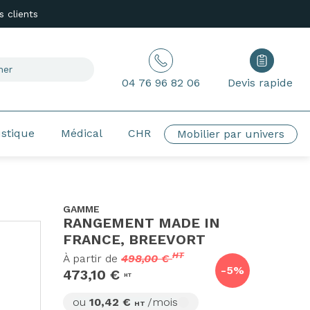
 clients
04 76 96 82 06
Devis rapide
ustique
Médical
CHR
Mobilier par univers
GAMME
RANGEMENT MADE IN
FRANCE, BREEVORT
HT
À partir de
498,00 €
-5%
473,10 €
HT
ou
10,42 €
/mois
HT