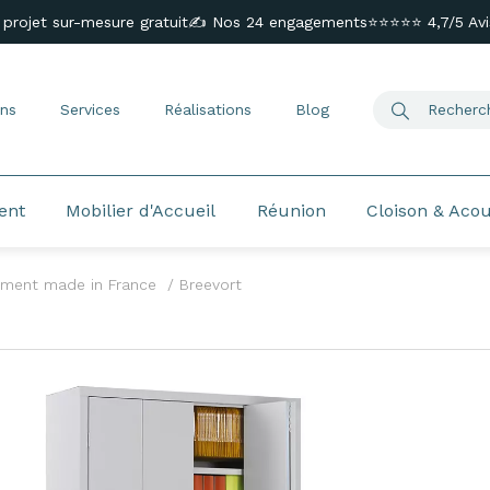
 projet sur-mesure gratuit
✍️ Nos 24 engagements
⭐⭐⭐⭐⭐ 4,7/5 Avis
ns
Services
Réalisations
Blog
ent
Mobilier d'Accueil
Réunion
Cloison & Aco
ment made in France
Breevort