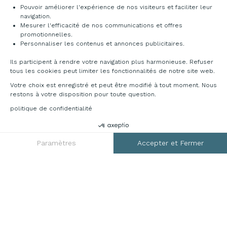
Pouvoir améliorer l'expérience de nos visiteurs et faciliter leur
navigation.
Mesurer l'efficacité de nos communications et offres
promotionnelles.
Personnaliser les contenus et annonces publicitaires.
Ils participent à rendre votre navigation plus harmonieuse. Refuser
tous les cookies peut limiter les fonctionnalités de notre site web.
Votre choix est enregistré et peut être modifié à tout moment. Nous
restons à votre disposition pour toute question.
politique de confidentialité
DEMANDER UN DEVIS
RGPD
Paramètres
Accepter et Fermer
Axeptio consent
Plateforme de Gestion du Consentement : Personnalisez vos O
Notre plateforme vous permet d'adapter et de gérer vos paramètr
Mentions légales
CGV
Plan du site
Contact
© 2026 France Bureau. Tous droits réservés
Création site internet by Dedi agency