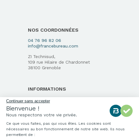
NOS COORDONNÉES
04 76 96 82 06
info@francebureau.com
ZI Technisud,
109 rue Hilaire de Chardonnet
38100 Grenoble
INFORMATIONS
Qui sommes-nous ?
Continuer sans accepter
Bienvenue !
Notre charte qualité
Nous respectons votre vie privée.
Environnement
Ce que vous faites, pas qui vous êtes. Les cookies sont
Origine des produits
nécessaires au bon fonctionnement de notre site web. Ils nous
Livraison et installation
permettent de :