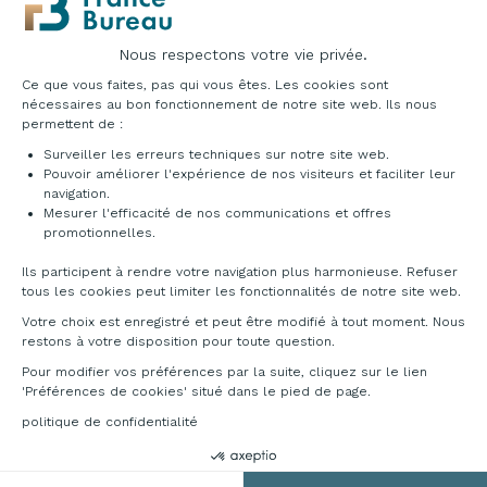
Nous respectons votre vie privée.
Plateforme de Gestion du Consentement : Pe
Ce que vous faites, pas qui vous êtes. Les cookies sont
nécessaires au bon fonctionnement de notre site web. Ils nous
permettent de :
Surveiller les erreurs techniques sur notre site web.
Pouvoir améliorer l'expérience de nos visiteurs et faciliter leur
navigation.
Mesurer l'efficacité de nos communications et offres
Axeptio consent
DÉCLINAISONS & TARIFS
promotionnelles.
Ils participent à rendre votre navigation plus harmonieuse. Refuser
tous les cookies peut limiter les fonctionnalités de notre site web.
Accédez au catalogue ci-dessous pour découvrir
les multitudes de possibilités qu'offre cette
Votre choix est enregistré et peut être modifié à tout moment. Nous
gamme. Pour toutes informations
restons à votre disposition pour toute question.
complémentaires, veuillez nous contacter au
Pour modifier vos préférences par la suite, cliquez sur le lien
04 76 96 82 06
ou sur
info@francebureau.com
.
'Préférences de cookies' situé dans le pied de page.
politique de confidentialité
Télécharger la documentation