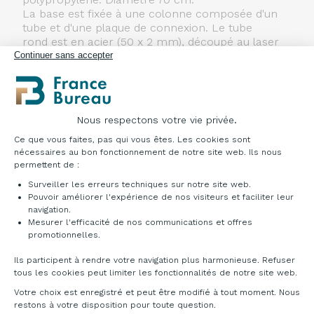
La base est fixée à une colonne composée d'un
tube et d'une plaque de connexion. Le tube
rond est en acier (50 x 2 mm), découpé au laser
et soudé avec un renfort conique pour un
Continuer sans accepter
ajustement correct à la base. Une petite plaque
est vissée au fond pour sécuriser la connexion
entre la base et le tube et la plaque d'union avec
le plateau est fixée au tube par trois
Nous respectons votre vie privée.
vis. Disponible en trois hauteurs différentes pour
Plateforme de Gestion du Consentement : Pe
obtenir une hauteur de table approximative de
Ce que vous faites, pas qui vous êtes. Les cookies sont
H74, H100 et H110 (la hauteur totale dépend du
nécessaires au bon fonctionnement de notre site web. Ils nous
permettent de :
type de plateau).
Surveiller les erreurs techniques sur notre site web.
Dimensions & références
Pouvoir améliorer l'expérience de nos visiteurs et faciliter leur
navigation.
Mesurer l'efficacité de nos communications et offres
Axeptio consent
promotionnelles.
Ils participent à rendre votre navigation plus harmonieuse. Refuser
tous les cookies peut limiter les fonctionnalités de notre site web.
Votre choix est enregistré et peut être modifié à tout moment. Nous
restons à votre disposition pour toute question.