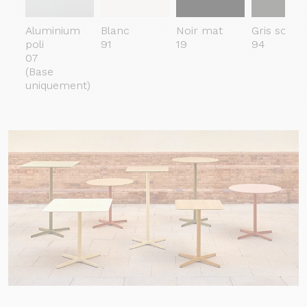
Aluminium
Blanc
Noir mat
Gris somb
poli
91
19
94
07
(Base
uniquement)