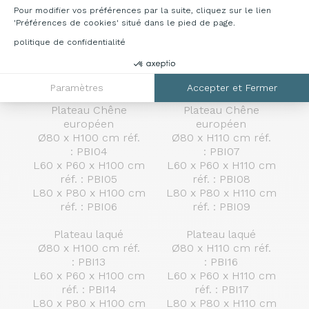
Pour modifier vos préférences par la suite, cliquez sur le lien
'Préférences de cookies' situé dans le pied de page.
politique de confidentialité
Table haute H100 cm
Table haute H110 cm
Paramètres
Accepter et Fermer
Plateau Chêne
Plateau Chêne
européen
européen
Ø80 x H100 cm réf.
Ø80 x H110 cm réf.
: PBI04
: PBI07
L60 x P60 x H100 cm
L60 x P60 x H110 cm
réf. : PBI05
réf. : PBI08
L80 x P80 x H100 cm
L80 x P80 x H110 cm
réf. : PBI06
réf. : PBI09
Plateau laqué
Plateau laqué
Ø80 x H100 cm réf.
Ø80 x H110 cm réf.
: PBI13
: PBI16
L60 x P60 x H100 cm
L60 x P60 x H110 cm
réf. : PBI14
réf. : PBI17
L80 x P80 x H100 cm
L80 x P80 x H110 cm