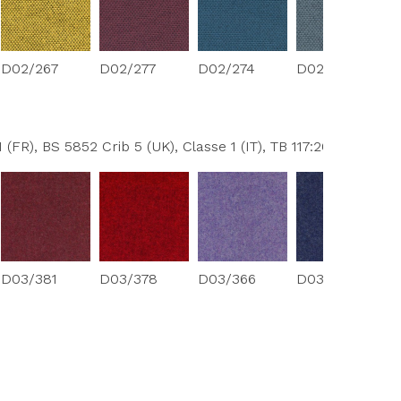
D02/267
D02/277
D02/274
D02/272
(FR), BS 5852 Crib 5 (UK), Classe 1 (IT), TB 117:2013 (USA)
D03/381
D03/378
D03/366
D03/380