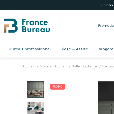
✅ Votre
Promotio
Bureau professionnel
Siège & Assise
Rangem
Accueil
Mobilier Accueil
Salle d'attente
Fauteui
PROMO