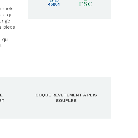
ntiels
u, qui
ounge
s pieds
 qui
t
E
COQUE REVÊTEMENT À PLIS
RT
SOUPLES