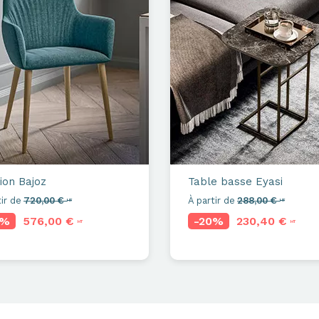
ion
Bajoz
Table basse
Eyasi
ir de
720,00 €
À partir de
288,00 €
HT
HT
0%
576,00 €
-20%
230,40 €
HT
HT