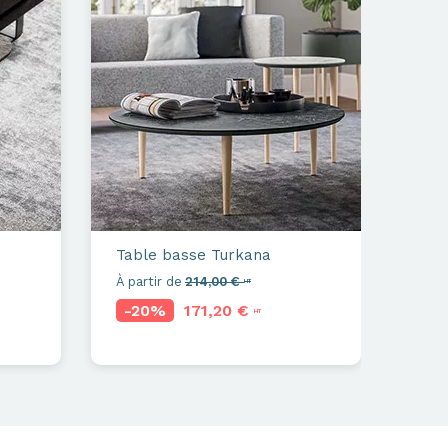
Table basse
Turkana
À partir de
214,00 €
HT
-20%
171,20 €
HT