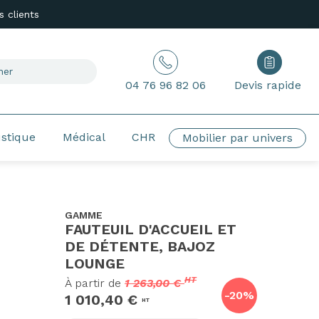
 clients
04 76 96 82 06
Devis rapide
ustique
Médical
CHR
Mobilier par univers
GAMME
FAUTEUIL D'ACCUEIL ET
DE DÉTENTE, BAJOZ
LOUNGE
HT
À partir de
1 263,00 €
-20%
1 010,40 €
HT