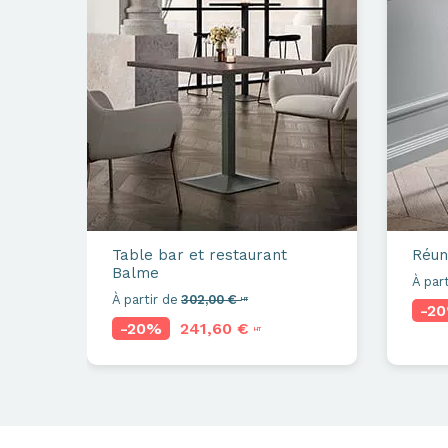
Table bar et restaurant
Réun
Balme
À part
À partir de
302,00 €
HT
-2
-20%
241,60 €
HT