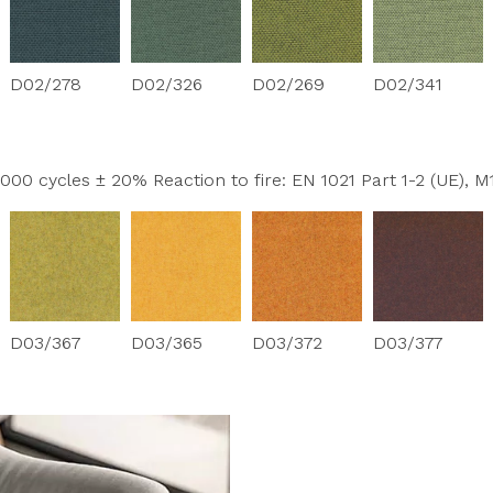
D02/278
D02/326
D02/269
D02/341
00 cycles ± 20% Reaction to fire: EN 1021 Part 1-2 (UE), M1 
D03/367
D03/365
D03/372
D03/377