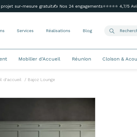
 projet sur-mesure gratuit
✍️ Nos 24 engagements
⭐⭐⭐⭐⭐ 4,7/5 Avis
ns
Services
Réalisations
Blog
ent
Mobilier d'Accueil
Réunion
Cloison & Aco
l d'accueil
Bajoz Lounge