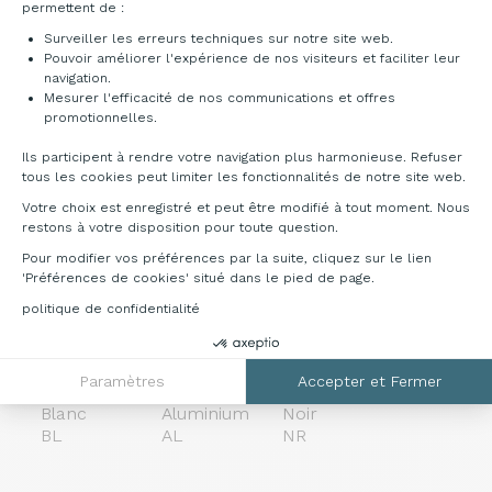
Nuancier
permettent de :
Surveiller les erreurs techniques sur notre site web.
Mélaminé ép. 19 mm
Pouvoir améliorer l'expérience de nos visiteurs et faciliter leur
navigation.
Mesurer l'efficacité de nos communications et offres
Axeptio consent
promotionnelles.
Ils participent à rendre votre navigation plus harmonieuse. Refuser
tous les cookies peut limiter les fonctionnalités de notre site web.
Blanc
Beige
Gris
Erable
Votre choix est enregistré et peut être modifié à tout moment. Nous
BL
BE
GR
ER
restons à votre disposition pour toute question.
Métal
Pour modifier vos préférences par la suite, cliquez sur le lien
'Préférences de cookies' situé dans le pied de page.
politique de confidentialité
Paramètres
Accepter et Fermer
Blanc
Aluminium
Noir
BL
AL
NR