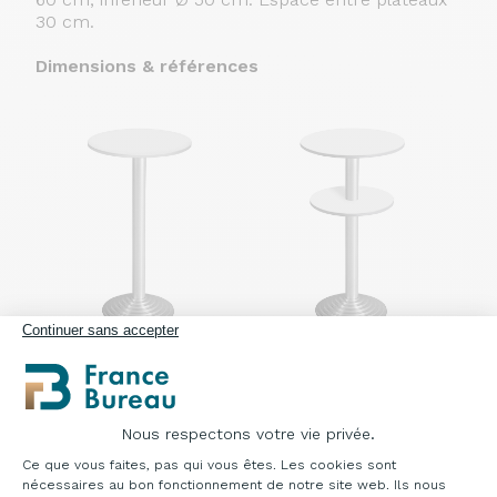
30 cm.
Dimensions & références
Continuer sans accepter
Table haute 1
Table haute 2
plateau
plateaux
Ø60 x H110 cm réf.
Ø60/50 x H110 cm réf.
Nous respectons votre vie privée.
: 60000
: 60001
Plateforme de Gestion du Consentement : Pe
Ce que vous faites, pas qui vous êtes. Les cookies sont
nécessaires au bon fonctionnement de notre site web. Ils nous