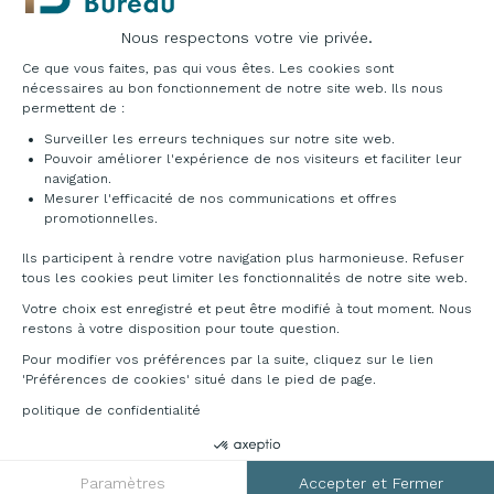
Nous respectons votre vie privée.
Plateforme de Gestion du Consentement : Pe
Ce que vous faites, pas qui vous êtes. Les cookies sont
nécessaires au bon fonctionnement de notre site web. Ils nous
permettent de :
Surveiller les erreurs techniques sur notre site web.
Pouvoir améliorer l'expérience de nos visiteurs et faciliter leur
navigation.
Mesurer l'efficacité de nos communications et offres
Axeptio consent
promotionnelles.
DÉCLINAISONS & TARIFS
Ils participent à rendre votre navigation plus harmonieuse. Refuser
tous les cookies peut limiter les fonctionnalités de notre site web.
Accédez au catalogue ci-dessous pour découvrir
Votre choix est enregistré et peut être modifié à tout moment. Nous
les multitudes de possibilités qu'offre cette
restons à votre disposition pour toute question.
gamme. Pour toutes informations
complémentaires, veuillez nous contacter au
Pour modifier vos préférences par la suite, cliquez sur le lien
04 76 96 82 06
ou sur
info@francebureau.com
.
'Préférences de cookies' situé dans le pied de page.
politique de confidentialité
Télécharger la documentation
Paramètres
Accepter et Fermer