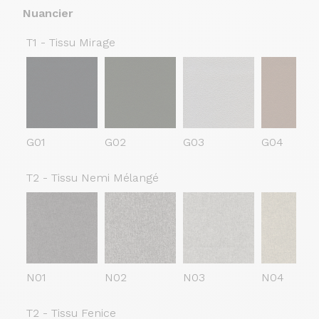
Nuancier
T1 - Tissu Mirage
G01
G02
G03
G04
T2 - Tissu Nemi Mélangé
N01
N02
N03
N04
T2 - Tissu Fenice