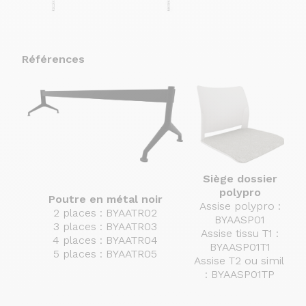
Références
Siège dossier
polypro
Poutre en métal noir
Assise polypro :
2 places : BYAATR02
BYAASP01
3 places : BYAATR03
Assise tissu T1 :
4 places : BYAATR04
BYAASP01T1
5 places : BYAATR05
Assise T2 ou simili
As
: BYAASP01TP
: