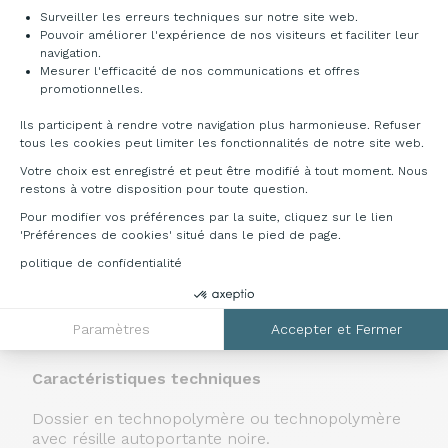
Surveiller les erreurs techniques sur notre site web.
Pouvoir améliorer l'expérience de nos visiteurs et faciliter leur
navigation.
Mesurer l'efficacité de nos communications et offres
E01
E02
E03
E04
Axeptio consent
promotionnelles.
Ils participent à rendre votre navigation plus harmonieuse. Refuser
Mélaminé
tous les cookies peut limiter les fonctionnalités de notre site web.
Votre choix est enregistré et peut être modifié à tout moment. Nous
restons à votre disposition pour toute question.
Pour modifier vos préférences par la suite, cliquez sur le lien
'Préférences de cookies' situé dans le pied de page.
politique de confidentialité
Noyer
Blanc
Gris perle
Noir
cannelé
BL
GP
MK
NC
Paramètres
Accepter et Fermer
Caractéristiques techniques
Dossier en technopolymère ou technopolymère
avec résille autoportante noire.