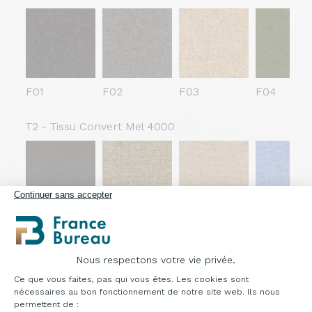
F01
F02
F03
F04
T2 - Tissu Convert Mel 4000
Continuer sans accepter
C01
C02
C03
C04
Similicuir
Nous respectons votre vie privée.
Plateforme de Gestion du Consentement : Pe
Ce que vous faites, pas qui vous êtes. Les cookies sont
nécessaires au bon fonctionnement de notre site web. Ils nous
permettent de :