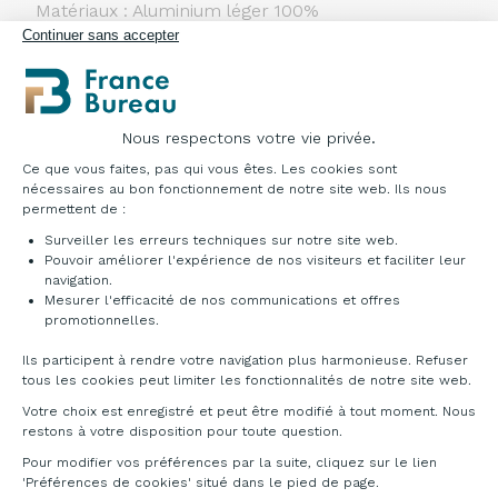
Matériaux : Aluminium léger 100%
Résistant à toutes les conditions climatiques
Continuer sans accepter
Entretien facile
Empilable
Recyclable
Nous respectons votre vie privée.
Plateforme de Gestion du Consentement : Pe
Ce que vous faites, pas qui vous êtes. Les cookies sont
nécessaires au bon fonctionnement de notre site web. Ils nous
permettent de :
Surveiller les erreurs techniques sur notre site web.
Pouvoir améliorer l'expérience de nos visiteurs et faciliter leur
navigation.
Mesurer l'efficacité de nos communications et offres
Axeptio consent
promotionnelles.
Ils participent à rendre votre navigation plus harmonieuse. Refuser
tous les cookies peut limiter les fonctionnalités de notre site web.
Votre choix est enregistré et peut être modifié à tout moment. Nous
restons à votre disposition pour toute question.
Pour modifier vos préférences par la suite, cliquez sur le lien
'Préférences de cookies' situé dans le pied de page.
DÉCLINAISONS & TARIFS