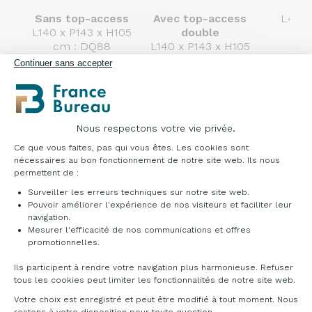
Sans top-access
Avec top-access
L48.5
L140 x P143 x H105
double
Réf
cm : DQ88
L140 x P143 x H105
cm : DQ89
Continuer sans accepter
Nous respectons votre vie privée.
Plateforme de Gestion du Consentement : Pe
Ce que vous faites, pas qui vous êtes. Les cookies sont
nécessaires au bon fonctionnement de notre site web. Ils nous
permettent de :
Nuancier
Surveiller les erreurs techniques sur notre site web.
Pouvoir améliorer l'expérience de nos visiteurs et faciliter leur
Mélaminé
navigation.
Mesurer l'efficacité de nos communications et offres
Axeptio consent
promotionnelles.
Ils participent à rendre votre navigation plus harmonieuse. Refuser
tous les cookies peut limiter les fonctionnalités de notre site web.
Votre choix est enregistré et peut être modifié à tout moment. Nous
Chêne fil
Nebraska
Timber
Yukon
restons à votre disposition pour toute question.