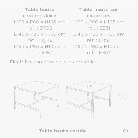
Table haute
Table haute sur
rectangulaire
roulettes
L120 x P80 x H105 cm
L120 x P80 x H105 cm
réf. : DR82
réf. : EB51
L140 x P80 x H105 cm
L140 x P80 x H105 cm
réf. : DQ86
réf. : EB52
L160 x P80 x H105 cm
L160 x P80 x H105 cm
réf. : DQ87
réf. : EB53
Éléctrification possible sur demande
Table haute carrée
Goulo