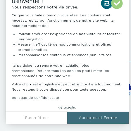
04 76 96 82 06
info@francebureau.com
ZI Technisud,
109 rue Hilaire de Chardonnet
38100 Grenoble