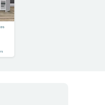
tes
rs