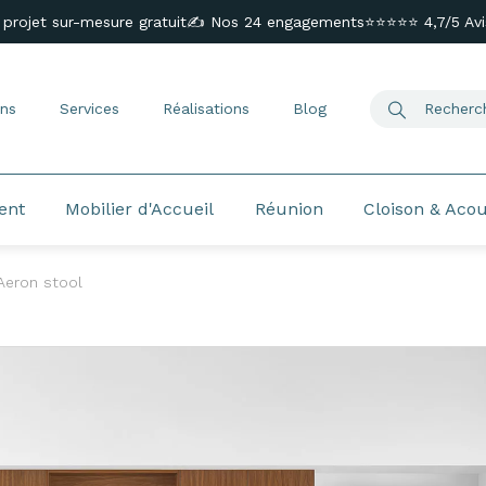
 projet sur-mesure gratuit
✍️ Nos 24 engagements
⭐⭐⭐⭐⭐ 4,7/5 Avis
ns
Services
Réalisations
Blog
ent
Mobilier d'Accueil
Réunion
Cloison & Aco
Aeron stool