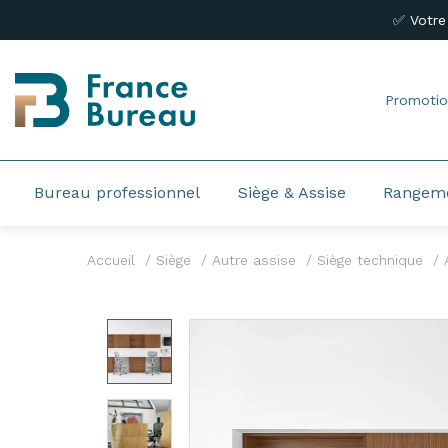
✅ Votre
Promotio
Bureau professionnel
Siège & Assise
Rangem
Accueil
Siège
Autre assise
Siège technique