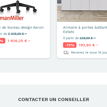
e de bureau design
Aeron
Armoire à portes battan
Estats
ir de
2 435,00 €
HT
À partir de
228,00 €
HT
5%
1 826,25 €
HT
-15%
193,80 €
HT
Recevez le sous 14 jou
CONTACTER UN CONSEILLER