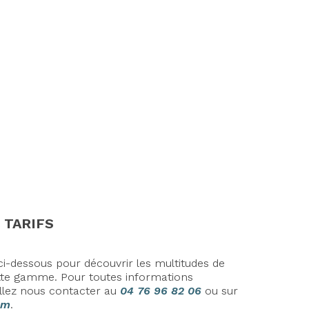
sonnalisez vos Options
 TARIFS
i-dessous pour découvrir les multitudes de
cette gamme. Pour toutes informations
llez nous contacter au
04 76 96 82 06
ou sur
om
.