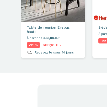
Table de réunion
Erebus
Sièg
haute
À part
À partir de
786,00 €
HT
-2
-15%
668,10 €
HT
Recevez le sous 14 jours