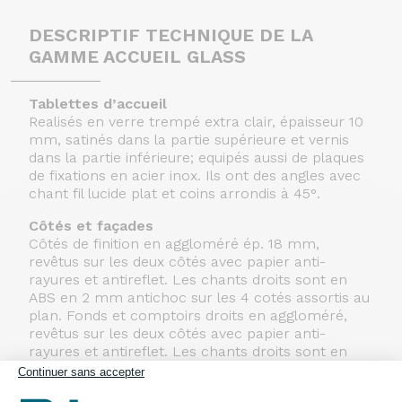
DESCRIPTIF TECHNIQUE DE LA
GAMME ACCUEIL GLASS
Tablettes d’accueil
Realisés en verre trempé extra clair, épaisseur 10
mm, satinés dans la partie supérieure et vernis
dans la partie inférieure; equipés aussi de plaques
de fixations en acier inox. Ils ont des angles avec
chant fil lucide plat et coins arrondis à 45°.
Côtés et façades
Côtés de finition en aggloméré ép. 18 mm,
revêtus sur les deux côtés avec papier anti-
rayures et antireflet. Les chants droits sont en
ABS en 2 mm antichoc sur les 4 cotés assortis au
plan. Fonds et comptoirs droits en aggloméré,
revêtus sur les deux côtés avec papier anti-
rayures et antireflet. Les chants droits sont en
ABS en 2 mm antichoc sur les 4 cotés assortis au
Continuer sans accepter
plan. Fonds des comptoirs courbes en aggloméré