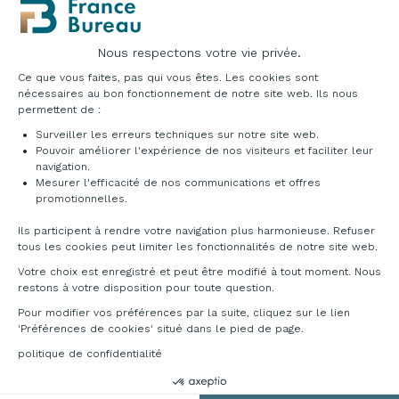
ép. 18 mm revêtu en stratifié. Côtés et fonds ont
des vérins de réglage. Densité panneau: 670/730
kg/m3.
Nous respectons votre vie privée.
Plateforme de Gestion du Consentement : Pe
Plans de travail
Ce que vous faites, pas qui vous êtes. Les cookies sont
Plans de travail aggloméré ép. 30 mm, revêtu sur
nécessaires au bon fonctionnement de notre site web. Ils nous
deux cotés avec papier de mélamine anti-rayures
permettent de :
et antireflet; chants droits en ABS ép. 2 mm
Surveiller les erreurs techniques sur notre site web.
antichoc sur les 4 cotés assortis au plan. Tous les
Pouvoir améliorer l'expérience de nos visiteurs et faciliter leur
plans des comptoirs ont les trous passe-câbles
navigation.
incluses, avec obturateur et bouchon en ABS.
Mesurer l'efficacité de nos communications et offres
Axeptio consent
Densité panneau: 670/730 kg/m3.
promotionnelles.
Pieds et pieds de soutien
Ils participent à rendre votre navigation plus harmonieuse. Refuser
Pieds en tube d’acier diamètre 60 mm vernis à
tous les cookies peut limiter les fonctionnalités de notre site web.
poudre époxy, avec vérins de réglage. Petits pieds,
Votre choix est enregistré et peut être modifié à tout moment. Nous
supports et équerres sont en acier verni à poudre
restons à votre disposition pour toute question.
époxy.
Pour modifier vos préférences par la suite, cliquez sur le lien
'Préférences de cookies' situé dans le pied de page.
politique de confidentialité