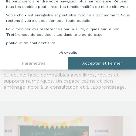
Ils participent à rendre votre navigation plus harmonieuse. Refuser
ergonomique et modulable. Intégrez des plateaux
tous les cookies peut limiter les fonctionnalités de notre site web.
coulissants, supports UC ou même des écrans
Votre choix est enregistré et peut être modifié à tout moment. Nous
escamotables pour libérer de l’espace et transformer
restons à votre disposition pour toute question.
la salle selon les usages.
Pour modifier vos préférences par la suite, cliquez sur le lien
'Préférences de cookies' situé dans le pied de page.
BIBLIOTHÈQUE SCOLAIRE
: CRÉER UN ESPACE DE
politique de confidentialité
LECTURE ATTRACTIF
La bibliothèque scolaire contribue à développer
l’autonomie et le goût de la lecture. Préférez des
Paramètres
Accepter et Fermer
modules bas, accessibles, avec des étagères simples
ou double face, compatibles avec livres, revues et
supports numériques. Un espace calme et bien
aménagé incite à la consultation et à l’apprentissage.