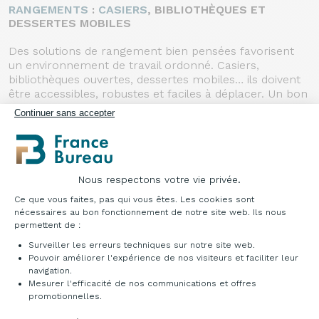
RANGEMENTS
:
CASIERS
, BIBLIOTHÈQUES ET
DESSERTES MOBILES
Des solutions de rangement bien pensées favorisent
un environnement de travail ordonné. Casiers,
bibliothèques ouvertes, dessertes mobiles… ils doivent
être accessibles, robustes et faciles à déplacer. Un bon
rangement facilite la concentration et la circulation
Continuer sans accepter
dans la classe.
TABLEAU POUR SALLE DE CLASSE
: L’OUTIL
CENTRAL
Nous respectons votre vie privée.
Le tableau blanc est l’un des éléments clés de
Plateforme de Gestion du Consentement : Pe
Ce que vous faites, pas qui vous êtes. Les cookies sont
l’enseignement. Choisissez un modèle anti-reflet, facile
nécessaires au bon fonctionnement de notre site web. Ils nous
à nettoyer et compatible avec la vidéoprojection. Qu’il
permettent de :
soit mural, mobile ou triptyque, il doit s’adapter aux
différentes configurations pédagogiques.
Surveiller les erreurs techniques sur notre site web.
Pouvoir améliorer l'expérience de nos visiteurs et faciliter leur
navigation.
Mesurer l'efficacité de nos communications et offres
POSTE INFORMATIQUE
: POLYVALENCE ET SÉCURITÉ
Axeptio consent
promotionnelles.
Un poste informatique scolaire doit être sécurisé,