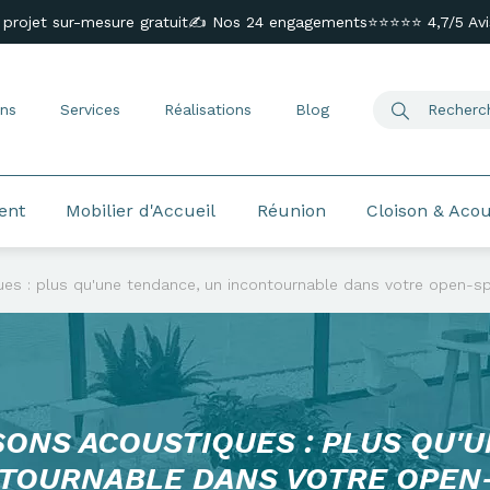
 projet sur-mesure gratuit
✍️ Nos 24 engagements
⭐⭐⭐⭐⭐ 4,7/5 Avis
ns
Services
Réalisations
Blog
ent
Mobilier d'Accueil
Réunion
Cloison & Aco
ues : plus qu'une tendance, un incontournable dans votre open-s
SONS ACOUSTIQUES : PLUS QU'
TOURNABLE DANS VOTRE OPEN