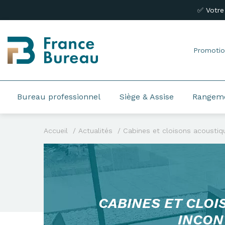
✅ Votre
Promotio
Bureau professionnel
Siège & Assise
Rangem
Accueil
Actualités
Cabines et cloisons acoustiq
CABINES ET CLOI
INCON