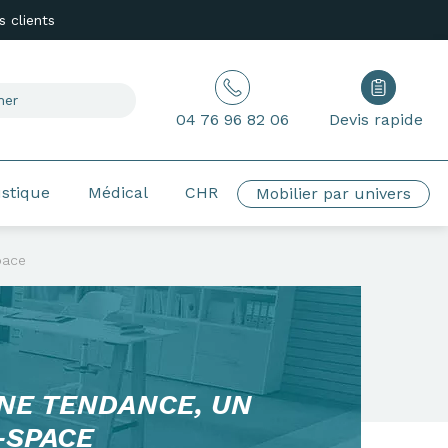
 clients
04 76 96 82 06
Devis rapide
ustique
Médical
CHR
Mobilier par univers
pace
UNE TENDANCE, UN
-SPACE